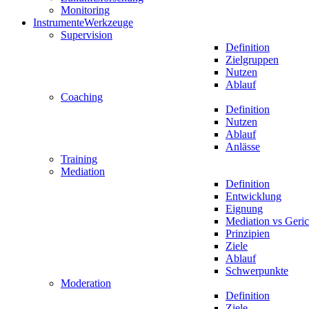
Monitoring
Instrumente
Werkzeuge
Supervision
Definition
Zielgruppen
Nutzen
Ablauf
Coaching
Definition
Nutzen
Ablauf
Anlässe
Training
Mediation
Definition
Entwicklung
Eignung
Mediation vs Geric
Prinzipien
Ziele
Ablauf
Schwerpunkte
Moderation
Definition
Ziele