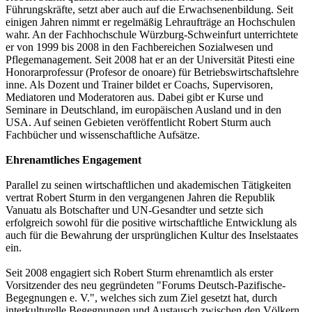
Führungskräfte, setzt aber auch auf die Erwachsenenbildung. Seit
einigen Jahren nimmt er regelmäßig Lehraufträge an Hochschulen
wahr. An der Fachhochschule Würzburg-Schweinfurt unterrichtete
er von 1999 bis 2008 in den Fachbereichen Sozialwesen und
Pflegemanagement. Seit 2008 hat er an der Universität Pitesti eine
Honorarprofessur (Profesor de onoare) für Betriebswirtschaftslehre
inne. Als Dozent und Trainer bildet er Coachs, Supervisoren,
Mediatoren und Moderatoren aus. Dabei gibt er Kurse und
Seminare in Deutschland, im europäischen Ausland und in den
USA. Auf seinen Gebieten veröffentlicht Robert Sturm auch
Fachbücher und wissenschaftliche Aufsätze.
Ehrenamtliches Engagement
Parallel zu seinen wirtschaftlichen und akademischen Tätigkeiten
vertrat Robert Sturm in den vergangenen Jahren die Republik
Vanuatu als Botschafter und UN-Gesandter und setzte sich
erfolgreich sowohl für die positive wirtschaftliche Entwicklung als
auch für die Bewahrung der ursprünglichen Kultur des Inselstaates
ein.
Seit 2008 engagiert sich Robert Sturm ehrenamtlich als erster
Vorsitzender des neu gegründeten "Forums Deutsch-Pazifische-
Begegnungen e. V.", welches sich zum Ziel gesetzt hat, durch
interkulturelle Begegnungen und Austausch zwischen den Völkern