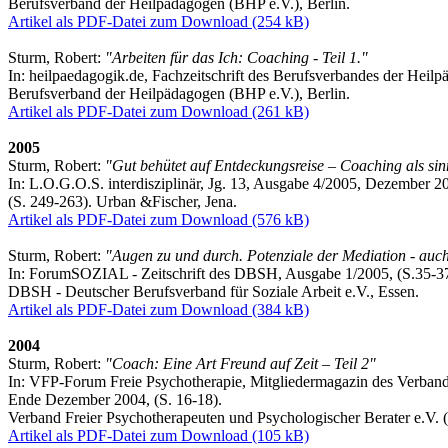
Berufsverband der Heilpädagogen (BHP e.V.), Berlin.
Artikel als PDF-Datei zum Download (254 kB)
Sturm, Robert:
"Arbeiten für das Ich: Coaching - Teil 1."
In: heilpaedagogik.de, Fachzeitschrift des Berufsverbandes der Heilp
Berufsverband der Heilpädagogen (BHP e.V.), Berlin.
Artikel als PDF-Datei zum Download (261 kB)
2005
Sturm, Robert:
"Gut behütet auf Entdeckungsreise – Coaching als sinn
In: L.O.G.O.S. interdisziplinär, Jg. 13, Ausgabe 4/2005, Dezember 2
(S. 249-263). Urban &Fischer, Jena.
Artikel als PDF-Datei zum Download (576 kB)
Sturm, Robert:
"Augen zu und durch. Potenziale der Mediation - auch 
In: ForumSOZIAL - Zeitschrift des DBSH, Ausgabe 1/2005, (S.35-37
DBSH - Deutscher Berufsverband für Soziale Arbeit e.V., Essen.
Artikel als PDF-Datei zum Download (384 kB)
2004
Sturm, Robert:
"Coach: Eine Art Freund auf Zeit – Teil 2"
In: VFP-Forum Freie Psychotherapie, Mitgliedermagazin des Verband
Ende Dezember 2004, (S. 16-18).
Verband Freier Psychotherapeuten und Psychologischer Berater e.V.
Artikel als PDF-Datei zum Download (105 kB)