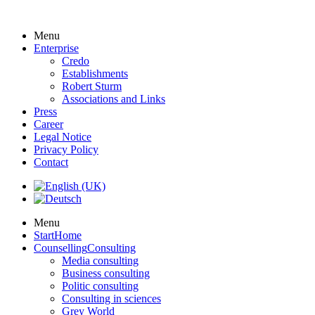
Menu
Enterprise
Credo
Establishments
Robert Sturm
Associations and Links
Press
Career
Legal Notice
Privacy Policy
Contact
Menu
Start
Home
Counselling
Consulting
Media consulting
Business consulting
Politic consulting
Consulting in sciences
Grey World