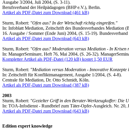
Ausgabe 3/2004, Juli 2004, (S. 3-11).
Berufsverband der Heilpädagogen (BHP e.V.), Berlin.
Artikel als PDF-Datei zum Download (461 kB)
Sturm, Robert:
"Ofen aus? In der Wirtschaft richtig eingreifen."
In: Infoblatt Mediation, Zeitschrift des Bundesverbandes Mediation (
16. Ausgabe / Sommer (Ende Juni) 2004, (S. 15-19). Bundesverband 
Artikel als PDF-Datei zum Download (643 kB)
Sturm, Robert:
"Ofen aus? Moderation versus Mediation - In Krisen r
In: ManagerSeminare, Heft 76, Mai 2004, (S. 26-32). ManagerSemi
Kompletter Artikel als PDF-Datei (120 kB) kostet 1,50 EUR
Sturm, Robert:
"Mediation versus Moderation - Innovative Konzepte 
In: Zeitschrift für Konfliktmanagement, Ausgabe 1/2004, (S. 4-8).
Centrale für Mediation, Dr. Otto Schmidt, Köln.
Artikel als PDF-Datei zum Download (387 kB)
2003
Sturm, Robert:
"Gezielter Griff in den Berater-Werkzeugkoffer: Die
In: TOA-Infodienst - Rundbrief zum Täter-Opfer-Ausgleich. Nr. 20, 
Artikel als PDF-Datei zum Download (643 kB)
Edition expert knowledge