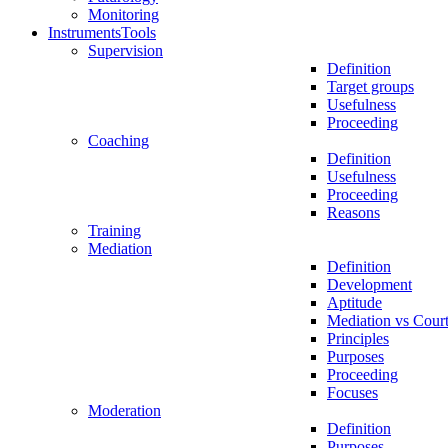
Monitoring
Instruments
Tools
Supervision
Definition
Target groups
Usefulness
Proceeding
Coaching
Definition
Usefulness
Proceeding
Reasons
Training
Mediation
Definition
Development
Aptitude
Mediation vs Cour
Principles
Purposes
Proceeding
Focuses
Moderation
Definition
Purposes