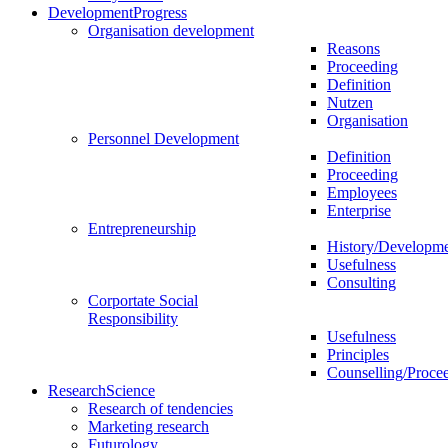
Development
Progress
Organisation development
Reasons
Proceeding
Definition
Nutzen
Organisation
Personnel Development
Definition
Proceeding
Employees
Enterprise
Entrepreneurship
History/Developm
Usefulness
Consulting
Corportate Social
Responsibility
Usefulness
Principles
Counselling/Proce
Research
Science
Research of tendencies
Marketing research
Futurology