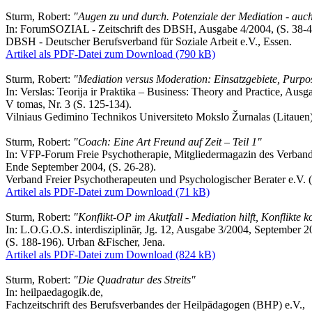
Sturm, Robert:
"Augen zu und durch. Potenziale der Mediation - auch 
In: ForumSOZIAL - Zeitschrift des DBSH, Ausgabe 4/2004, (S. 38-4
DBSH - Deutscher Berufsverband für Soziale Arbeit e.V., Essen.
Artikel als PDF-Datei zum Download (790 kB)
Sturm, Robert:
"Mediation versus Moderation: Einsatzgebiete, Purpo
In: Verslas: Teorija ir Praktika – Business: Theory and Practice, Aus
V tomas, Nr. 3 (S. 125-134).
Vilniaus Gedimino Technikos Universiteto Mokslo Žurnalas (Litauen)
Sturm, Robert:
"Coach: Eine Art Freund auf Zeit – Teil 1"
In: VFP-Forum Freie Psychotherapie, Mitgliedermagazin des Verband
Ende September 2004, (S. 26-28).
Verband Freier Psychotherapeuten und Psychologischer Berater e.V.
Artikel als PDF-Datei zum Download (71 kB)
Sturm, Robert:
"Konflikt-OP im Akutfall - Mediation hilft, Konflikte k
In: L.O.G.O.S. interdisziplinär, Jg. 12, Ausgabe 3/2004, September 2
(S. 188-196). Urban &Fischer, Jena.
Artikel als PDF-Datei zum Download (824 kB)
Sturm, Robert:
"Die Quadratur des Streits"
In: heilpaedagogik.de,
Fachzeitschrift des Berufsverbandes der Heilpädagogen (BHP) e.V.,